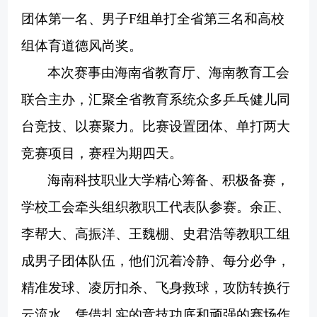
团体第一名、男子F组单打全省第三名和高校
组体育道德风尚奖。
本次赛事由海南省教育厅、海南教育工会
联合主办，汇聚全省教育系统众多乒乓健儿同
台竞技、以赛聚力。比赛设置团体、单打两大
竞赛项目，赛程为期四天。
海南科技职业大学精心筹备、积极备赛，
学校工会牵头组织教职工代表队参赛。余正、
李帮大、高振洋、王魏棚、史君浩等教职工组
成男子团体队伍，他们沉着冷静、每分必争，
精准发球、凌厉扣杀、飞身救球，攻防转换行
云流水，凭借扎实的竞技功底和顽强的赛场作