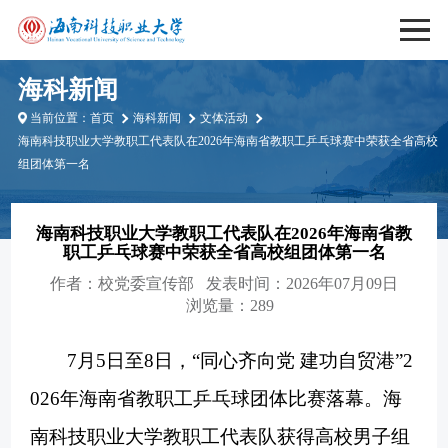
海科新闻
当前位置：
首页
海科新闻
文体活动
海南科技职业大学教职工代表队在2026年海南省教职工乒乓球赛中荣获全省高校
组团体第一名
海南科技职业大学教职工代表队在2026年海南省教
职工乒乓球赛中荣获全省高校组团体第一名
作者：
校党委宣传部
发表时间：2026年07月09日
浏览量：289
7月5日至8日，“同心齐向党 建功自贸港”2
026年海南省教职工乒乓球团体比赛落幕。海
南科技职业大学教职工代表队获得高校男子组