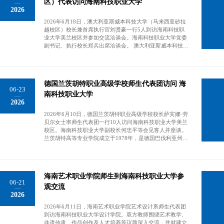
管理、课程体系、产教融合、技能竞赛与社会培训等方面成
区）代表访问海南科技职业大学
行系统梳理，细化各项合作细则，草拟校际合作框架协议
2026
熟经验。杜金风介绍了学院应用化工、制药工程专业群建
书，稳步推进协议对接与签署流程。未来，两校将以海事专
设、人才培养、实训教学等发展情况，各系负责人就本科育
业合作为核心，持续拓展人才联合培养、前沿科研创新、国
2026年6月18日，澳大利亚斯威本科技大学（马来西亚砂拉
人、实训基地、师资交流、校企合作等问题深入交流。双方
际课程共建、船舶新技术联合研发等多维度合作，充分发挥
越校区）校长兼首席执行官刘贤豪一行5人到访海南科技职
就资源共享、专业共建等方面达成共识，座谈交流成效突
各自区位、专业资源优势，携手提升两校国际化办学层次与
业大学美兰校区并参加交流洽谈会。海南科技职业大学党委
出。双方达成共识，后续将建立常态化联络机制，依托各自
国际影响力，为中俄海事职业教育交流搭建优质合作桥梁。
副书记、执行校长郑兵出席洽谈会。 澳大利亚斯威本科技大
办学资源深化多层次校际交流协作，合力推动职业教育提质
（体育军事教学部）海南科技职业大学副校长刘成有与俄罗
学（马来西亚砂拉越校区）主校区位于澳大利亚墨尔本，创
发展。调研团队实地走访乙烯智能化仿真工厂、化工企业运
斯摩尔曼斯克北极大学举行线上合作会谈
立于1908年，砂拉越校区于2000年设立，是其在海外的唯一
行工程师实训基地、化工原理实训基地、聚丙烯及材料工程
国际校区。学校在2025年QS世界大学排名中位列全球前300
实训基地等核心教学场所。现场观摩理实一体化教学全过
名，毕业生就业率超过95％，商学院获AACSB国际认证，工
程，细致查看各专业配套实训仪器设备配置标准，直观学习
德国兰茨胡特职业高级学校师生代表团访问 海
程类专业获双重国际认证。 当天，双方就推进国际化人才培
该校依托石化产业资源打造全链条实践教学体系的创新做
06-23
养、科研合作、师生交流等议题进行洽谈。双方围绕“3＋
南科技职业大学
法。参观途中，调研成员结合座谈所得进一步梳理学习要
2026
1”“3＋2”学分互认项目、师生互访、非遗数字化研究等具体
点，吸收先进办学经验。本次调研紧扣学校化学与材料工程
方向进行了深入探讨，并一致同意从小型合作项目起步，建
学院专业提质升级发展需求，围绕职业本科专业建设、专科
2026年6月10日，德国兰茨胡特职业高级学校校长萨宾娜·劳
立常态化沟通机制，推动签署校际合作框架协议。郑兵指
特色专业培育、专业群运行管理、课程体系构建、实践教学
贝尔女士率师生代表团一行10人访问海南科技职业大学美兰
出，澳大利亚斯威本科技大学在数字素养与创新教育方面独
打造、产教融合育人、技能培训与社会服务七大维度开展全
校区。海南科技职业大学副校长何忠平等会见客人并座谈。
具特色，与海科大在办学理念上高度契合。此次会面将为两
方位对标学习，既搭建起学校长期稳定沟通协作的纽带，也
兰茨胡特高等专业学院成立于1978年，是德国巴伐利亚州兰
校在研学互访、学分互认、课程共建、协同科研等方面开启
为化学与材料工程学院深化内涵建设、提升办学品质提供重
茨胡特市的一所公立应用技术大学，设有工商管理、电气与
广阔合作空间，希望双方发挥各自优势，实现资源共享、优
要思路。下一步，化学与材料工程学院将全面梳理总结本次
工业工程、计算机科学、机械工程、社会工作、跨学科研究
势互补，为两校师生创造更多元的学习与发展机会。 刘贤豪
调研所得先进经验，立足自身办学定位与专业特色，将优秀
等学院。当天，双方围绕奖学金政策、学制设置，以及中
参观了美兰校区设计学院毕业生作品展及“承韵非遗 创见未
实践转化为专业群升级、课程改革、实训平台提质、师资培
德“双元制”本土化实践，包括德国企业实习补贴模式和中
来”第三届民族文化主题展，对海南科技职业大学在艺术设
海南艺术职业学院师生到海南科技职业大学参
育、产教融合落地的具体举措，持续完善石化领域高素质技
国“订单班”联合培养模式等相关内容展开交流。何忠平向来
计领域的产教融合成果给予高度评价，期待双方尽快将合作
06-21
术技能人才培养体系，不断夯实学院综合办学实力，为学校
宾详细介绍了海南科技职业大学的发展历程与办学成果。何
观交流
意向转化为具体项目。 参加会议还有海南科技职业大学副校
职业教育内涵式高质量发展贡献力量。（化学与材料工程学
2026
忠平提出，兰茨胡特高等专业学院双元制教育经验值得深入
长何忠平、设计学院院长邱海东等。国际交流与合作处处长
院）专业骨干教师开展座谈交流。调研团队实地参观专业综
学习，希望双方能以此次访问为契机，在师生互访、课程共
韩凤芝主持会议。（国际交流与合作处）刘贤豪一行参观海
2026年6月11日，海南艺术职业学院艺术设计系师生代表团
合实训基地。调研团队合影。
建等方面开启实质性合作。萨宾娜·劳贝尔对中国在职业教育
南科技职业大学设计学院“承韵非遗 创见未来”第三届民族文
到访海南科技职业大学设计学院。双方教师围绕艺术教学、
领域取得的卓越成就表示钦佩，赞赏海南科技职业大学对德
化主题展。海南科技职业大学执行校长郑兵教授致欢迎辞介
非遗传承、作品创作及人才培养等议题深入交流，并就建立