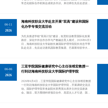
国双元制教育模式的本土化创新，认为其组织更高效、实施
绍学校情况。澳大利亚斯威本科技大学（马来西亚砂拉越校
常态化校际合作机制达成初步共识。来访师生先后走进设计
更系统。她表示，尽管中德两国地理遥远，但通过双向学习
区）校长兼首席执行官刘贤豪讲话。双方合影留念。
学院艺术馆和南海艺术馆，分别参观2026届本科毕业作品展
可以共同构建职业教育的合作桥梁，期待未来能有更深入的
及“承韵非遗创见未来”第三届民族文化主题展。毕业作品展
互动。萨宾娜·劳贝尔女士一行在国际交流与合作处处长韩凤
集中展出视觉传达设计专业学生作品214件、环境艺术设计
芝及相关学院负责人的陪同下，先后参观了海南科技职业大
专业学生作品138件，作品融合黎锦非遗技艺与海南海岛特
学设计学院毕业生作品展、海事学院360度航海操纵模拟器
海南科技职业大学赴京开展“双高”建设和国际
色，紧扣乡村振兴、生态文旅、自贸港建设等时代主题，展
实训室、机电学院实训室以及财经学院智慧物流实训室等教
06-11
现了学生扎实的专业素养与创新思维；民族文化主题展汇集
化办学专项交流活动
学实训场所，代表团成员纷纷被融合黎族文化与现代设计理
2026
陶艺、雕塑、黎锦苗绣、文创设计、摄影等百余件精品，从
念的创意作品以及企业真实实训场景所吸引，对海南科技职
黎锦纹样到非遗文创，生动诠释了传统技艺的当代生命力。
业大学完备的教学设施和丰富的实践教学资源表示高度认
为扎实推进学校“双高计划”建设，拓宽职业教育国际化发展
参观期间，两校师生围绕设计理念、创作技法、本土文化元
可。海南科技职业大学学工处处长马云龙，教务处副处长彭
路径，深化中外合作办学与产教融合育人模式，2026年6月3
素应用、作品市场化以及非遗进校园、传统技艺与现代设计
金银，及相关教师代表出席活动。（国际交流与合作处）欢
日，海南科技职业大学副校长兼国际护理学院院长何忠平带
融合、美育实践等议题展开交流，互学互鉴。设计学院院长
迎仪式现场。萨宾娜·劳贝尔女士一行参观设计学院毕业生作
队赴北京，先后走访唐风国际教育集团、巴基斯坦驻华大使
邱海东介绍了学院在专业建设、实践教学及非遗文化传承等
品展。萨宾娜·劳贝尔女士一行参观海事学院360度航海操纵
馆，围绕师生跨境交流、特色课程共建、海外船员联合培养
方面的发展成果，表示将择期组织师生赴海南艺术职业学院
模拟器实训室。双方合影留念。
等重点项目开展深度洽谈，精准对接优质国际教育资源，助
进行回访交流。海南艺术职业学院艺术设计系主任陈海佳高
力学校国际化办学高质量发展。国际交流与合作处处长韩凤
度认可其在艺术人才培养、非遗创新实践等方面取得的突出
芝、海事学院院长黎冬楼、产教融合处处长邢孔多全程参与
成绩。他认为，两校地缘相近、专业契合，合作前景广阔，
三亚学院国际健康研究中心主任张维宏教授一
此次交流活动。唐风国际教育集团是国内深耕教育国际化、
商定尽快开展专项座谈，在课程共建、师生竞赛、实践实
06-06
产教融合领域的标杆企业，2006年在北京市教委倡导下成
行到访海南科技职业大学国际护理学院
训、学术研讨、作品联展等领域深化合作，携手搭建高水平
2026
立，长期专注于“双高计划”配套服务、中外合作办学、跨境
艺术教育交流平台，共同培养服务海南自贸港建设的高素质
人才培养等核心业务。企业深耕行业二十载，与全球多国教
艺术设计人才。海南科技职业大学设计学院教学副院长邓
2026年6月4日，三亚学院国际健康研究中心主任张维宏教授
育主管部门、行业机构构建了稳固的深度合作体系，其自主
冉、视觉传达系主任吴晓莉、环境艺术系主任张义及本科负
一行到访海南科技职业大学国际护理学院，开展调研交流活
研发的国际化智慧教育云平台，已覆盖全球1000余所高校及
责人崔桐斌、教师梁平平，海南艺术职业学院艺术设计系临
动。国际护理学院常务副院长郭秀英出席并主持交流座谈
职业院校，服务2万余名教师、85万余名学生。同时，集团
时负责人李耀璋，教师邝道华、莫文柏、陈帅、邓舒予、赵
会。随后，双方围绕科研项目合作、高层次人才引进、国际
通过创新境外办学模式，助力国内院校搭建100余所境外合
三妮、符学敏以及20位同学参加活动。（设计学院）海南艺
化课程共建、学生海外升学与就业、院士工作站设立等内容
作分校，累计培育境外高素质人才10万余人。凭借卓越的跨
术职业学院一行参观海南科技职业大学设计学院2026届本科
进行了深入交流。双方一致表示，将保持密切沟通，推动合
境教育合作成果，集团先后斩获巴基斯坦驻华大使馆“中巴
毕业作品展。海南艺术职业学院一行参观海南科技职业大学
作意向早日落地，共同为海南自贸港健康事业和护理人才培
教育国际合作特别贡献奖”、泰国教育部职业教育委员会“中
设计学院“承韵非遗 创见未来”第三届民族文化主题展。设计
养贡献力量。当天，三亚学院国际健康研究中心副主任张军