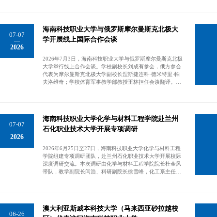
理学院常务副院长郭秀英等出席会议。双方围绕办学规模、
师资力量及教学成果等方面进行深入交流。西那瓦国际大学
护理专业在泰国私立高校中排名第一，师资实力雄厚，本科
海南科技职业大学与俄罗斯摩尔曼斯克北极大
毕业生护士执业资格考试通过率及就业率均保持高位。海南
07-07
科技职业大学国际护理学院办学规模持续扩大，学生在国家
学开展线上国际合作会谈
2026
级护理技能竞赛中屡获佳绩，护资通过率和毕业生就业质量
稳居同类院校前列。双方一致认为，两校在办学理念上高度
2026年7月3日，海南科技职业大学与俄罗斯摩尔曼斯克北极
契合，资源优势互补，合作基础坚实。双方确立“专升本
大学举行线上合作会谈。学校副校长刘成有参会，俄方参会
+硕”及“本升硕”双轨并行的合作模式，就课程衔接、学分互
代表为摩尔曼斯克北极大学副校长涅斯捷连科·德米特里·帕
认及学制优化等核心环节交换意见。为降低学生时间成本、
夫洛维奇；学校体育军事教学部教授王林担任会谈翻译。会
提升培养效率，双方同意探索将部分硕士课程前置至海南科
谈围绕两校国际教育、科研协同合作展开全方位交流，双方
技职业大学授课的灵活方案。西那瓦国际大学代表表示，将
立足自身办学特色锁定合作核心赛道。海南科技职业大学深
结合海南科技职业大学护理学科发展需求，在现有护理管理
耕航海、轮机相关职业本科人才培养，具备完善的实训教学
方向基础上，增设老年护理、慢性病护理等特色方向，助力
体系；摩尔曼斯克北极大学地处北极航运枢纽，在极地海
提升其学科建设水平。在资源保障方面，双方启动师资互聘
海南科技职业大学化学与材料工程学院赴兰州
事、船舶工程领域积累大量前沿研究成果，两校在航海技
机制。海南科技职业大学符合条件的博士教师可受聘为西那
07-07
术、轮机工程两大海事核心专业高度契合，拥有扎实的合作
石化职业技术大学开展专项调研
瓦国际大学客座教授或研究生导师，以此推动两校学术交流
2026
基础。双方一致认为，海事特色专业是两校长期深度合作的
与科研合作。此外，双方还就学费优惠及招生规模等事项达
关键切入点，可依托专业优势落地联合人才培养、跨境科研
成初步意向。双方商定，将加快完成课程对接方案，启动师
2026年6月25日至27日，海南科技职业大学化学与材料工程
攻关、职教资源共享等多元项目，共同推动职业教育国际化
资互聘推荐工作，并尽快安排两校领导实地互访，推动合作
学院组建专项调研团队，赴兰州石化职业技术大学开展校际
发展。结合全球航运绿色化、智能化发展新趋势，双方进一
项目早日落地。（国际护理学院）海南科技职业大学与泰国
深度调研交流。本次调研由化学与材料工程学院院长杜金风
步细化未来重点合作领域，明确将航海人工智能、船舶低碳
西那瓦国际大学通过线上方式召开国际化办学合作洽谈会
带队，教学副院长闫浩、科研副院长徐雪峰，化工系主任夏
环保技术作为共建主攻方向。会谈达成共识，后续将围绕智
伟、制药系主任代德财、实训中心主任陈涛及现代分析测试
能船舶操控、航运数字化、船舶节能改造、低碳船舶研发等
技术专业负责人王越共7名骨干教师同行，围绕本专科专业
前沿方向开展深度合作，计划常态化组织双方专业教师线上
建设、课程体系搭建、实训基地运营、校企协同发展等重点
学术研讨、线下互访交流，联合开发国际化专业课程，共建
内容开展沉浸式学习交流。兰州石化职业技术大学应用化学
特色教研平台，同步探索实训资源互通、学生交换研学等育
澳大利亚斯威本科技大学（马来西亚砂拉越校
工程学院院长侯侠介绍了该学院在本专科专业建设、专业群
人新模式。下一步，两校工作团队将对本次会谈磋商内容进
06-26