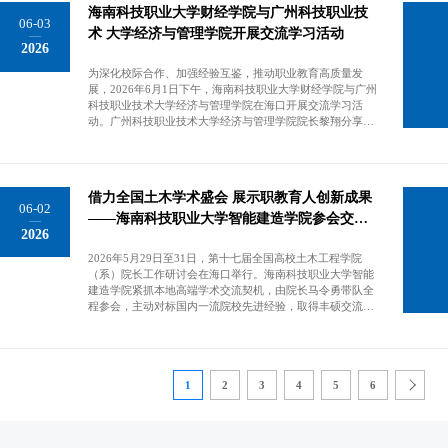
泰职教国际合作突出贡献奖”，并与华为、比亚迪、美的等
海南科技职业大学财经学院与广州科技职业技
学院院长邱海东教授（左三）与来访嘉宾现场交流。双方合
教授介绍了该中心的成立背景、组织架构及发展方向。张维
知名中资企业建立长期战略合作关系，具备雄厚的跨境产教
06-03
影留念。
宏结合其在欧洲多年从事医学健康合作的经验，分享了通过
术 大学经济与管理学院开展交流学习活动
融合资源与丰富的国际办学经验。6月3日上午，交流团队率
2026
院士工作站、联合课题申报、国际论坛等方式推动专业建设
先到访唐风国际教育集团并举行专项座谈会。会上，唐风国
发展的思路。郭秀英表示，国际护理学院自2019年开展职业
际教育集团总裁李劲松全面介绍了企业发展历程、核心业务
为深化校际合作、加强经验互鉴，推动职业教育高质量发
本科教育以来，实训条件不断完善，实习基地充足，护士执
布局、国际交流体系及海外办学成果，详细分享了职教国际
展，2026年6月1日下午，海南科技职业大学财经学院与广州
业资格考试通过率和毕业生就业率持续保持较高水平。希望
化、产教跨境融合的成熟案例与资源优势。何忠平对唐风国
科技职业技术大学经济与管理学院在海口开展交流学习活
双方优势互补，在高层次科研项目、学科带头人引进、国际
际教育集团的行业实力与办学成果给予高度认可，并系统介
动。广州科技职业技术大学经济与管理学院院长黎翔分享学
化办学等方面加强合作，共同推动护理人才培养质量提升。
绍了学校的办学特色、发展历程、学科专业建设及办学成
院在学科建设、师资队伍、实践教学、校企合作等方面的特
（国际护理学院）交流座谈会。国际护理学院常务副院长郭
果。他指出，学校于2025年以“优秀”等级顺利通过海南
色做法与发展思路，期待双方在专业建设、课程改革、学生
秀英介绍学院情况。张维宏教授分享了她在欧洲从事医学健
省“双高”项目验收，成功入选国家第二期“双高计划”建设单
培养等领域深入交流。财经学院院长王旭坪介绍了学院的发
康合作经验。张军教授介绍三亚学院国际健康研究中心的情
位，标志着学校办学综合实力、人才培养质量迈入新台阶。
展概况、专业建设、人才培养及产教融合等方面的工作成
况。张军教授代表三亚学院国际健康研究中心向国际护理学
借力全国土木学术盛会 展示职教育人创新成果
立足“双高”建设的新起点，学校亟需拓宽国际化办学渠道，
效，希望以此次交流为契机，实现资源共享、优势互补。财
院赠送礼物。
06-02
补齐国际交流育人短板。他表示，希望以此次座谈为契机，
经学院执行院长符茂正围绕学院整体建设、专业布局、教学
——海南科技职业大学智能建造学院参会交流
双方聚焦职业教育国际化发展需求，围绕“双高计划”国际交
2026
管理、学生发展等内容进行了详细介绍。双方结合各自专业
成效显著
流核心任务，开展全方位、深层次、实质性的合作，共同打
与工作实际，就金融管理、旅游规划与设计，现代物流管理
2026年5月29日至31日，第十七届全国高校土木工程学院
造跨境职教合作特色项目。李劲松对海南科技职业大学“双
等专业建设、人才培养模式、实训基地建设、教学管理经验
（系）院长工作研讨会在海口举行。海南科技职业大学智能
高”建设取得的优异成果表示高度赞赏，明确表态将充分发
等方面展开点对点深度交流，现场氛围热烈，交流内容务实
建造学院紧抓本地高端学术交流契机，由院长马令勇带队全
挥自身国际资源优势，全力助力我校搭建国际化办学平台，
高效。此次校际交流活动，为两所院校搭建了良好的学习沟
程参会，主动对标国内一流院校先进经验，取得丰硕交流成
助推学校职业教育国际化高质量发展。当日下午，何忠平一
通桥梁，有效促进了双方在办学理念、专业建设、教学管理
果。会议期间，学院管理骨干认真聆听行业权威专家前沿报
行到访巴基斯坦驻华大使馆，与巴基斯坦海军技术参赞穆罕
等方面的经验分享与思想碰撞。财经学院将继续秉持开放合
告，深度参与主论坛及各专题研讨。马令勇教授利用自由交
默德·哈西布（Muhammad Haseeb）、中巴国际产教合作联
作、互学互鉴的理念，持续加强与兄弟院校的交流合作，不
流时段，主动与教育部专业教指委专家及多所高校土木院系
盟秘书长穆罕默德·阿玛尔（Muhammad Ammar）举行友好
断凝练办学特色、提升办学质量，为培养高素质技术技能型
负责人深入座谈，围绕学科中长期规划、专业认证评估、复
会谈。其中，穆罕默德·哈西布具备丰富的涉外教育与产业合
人才贡献力量。参加交流的还有，广州科技职业技术大学经
1
2
3
4
5
6
合型人才培养等核心议题交换意见，为学院完善“十五五”发
作经验。何忠平详细介绍了学校优势专业布局、海事特色学
济与管理学院党总支书记曲成、副院长侯端萍及各专业主
展规划积累了宝贵经验。在“土木工程育人范式与教学改
科建设及办学成果，重点阐述了学校海外船员人才培养的办
任，海南科技职业大学财经学院教学副院长宋美静及各系主
革”分论坛上，智能建造学院副院长彭沙沙作题为《能力导
学优势与发展规划。穆罕默德·哈西布表示，期待深化中巴两
任、相关专业教师。会议由符茂正主持。（财经学院）双方
向，项目驱动，校企共生——职业本科课程体系改革与实
国职业教育领域的友好合作。双方围绕中巴高校师生互访、
合影。广州科技职业技术大学经济与管理学院代表参观实训