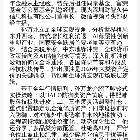
年金融从业经验。曾先后担任同泰基金、富荣
基金等公募基金副总经理。现为深圳财智久伴
信息科技有限公司董事长、微信视频号头部财
经主播。
孙万龙立足全球宏观视角，分析世界格局
东升西落、传统增长红利消退、
AI颠覆性创新
重塑产业、国家安全跃居首要考量等变革趋
势。结合关税摩擦、中东地缘冲突、全球货币
政策转向及AI估值泡沫等情况，深入剖析油价
波动如何向全球通胀、各国降息节奏和A股及
科技板块传导，指出原油是2026年大类资产定
价的关键锚点，帮助师生理清宏观市场底层逻
辑。
基于全年行情研判，孙万龙介绍了哑铃式
实操策略：以
HALO防御类资产筑底，搭配港
股科技板块进攻；二、三季度灵活调整持仓，
重点配置稳定现金流优质资产；四季度提前转
入防御，对冲海外中期选举带来的地缘扰动，
全程需持续跟踪油价变化，动态优化组合。他
还分享了多品类分散配置、杜绝高杠杆、严守
仓位止盈止损纪律、减少碎片化信息干扰等核