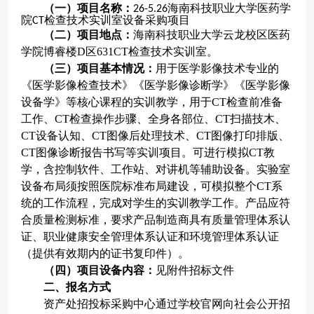
（一）
项目名称：
海南科技职业大学医药学
26-5.26
院
检查技术实训室
设备
采购项目
CT
（
二
）
项目地点：
海南科技职业大学
云龙校区
医药
学院博睿楼
D区63
1
CT检查技术实训室。
（
三
）
项目基本情况：
用于医学影像技术专业的
《医学影像检查技术》《医学影像诊断学》《医学影像
设备学》等核心课程的实训教学，用于
CT检查前准备
工作、CT检查操作步骤、全身各部位、CT扫描技木、
CT设备认知、CT图像后处理技术、CT图像打印排版、
CT图像诊断报告书写等实训项目。可进行模拟CT教
学，含控制软件、工作站、对讲机等辅助设备。实验室
设备布局须按照医院标准布局建设，可模拟整个CT系
统的工作流程，完成对学生的实训教学工作。产品应符
合质量检测标准，要求产品制造商具有质量管理体系认
证、职业健康安全管理体系认证和环境管理体系认证
（提供有效期内的证书复印件）。
（四）
项目
设备
内容
：
见附件招标文件
二、报名方式
资产处招投标采购中心通过学校官网向社会公开招