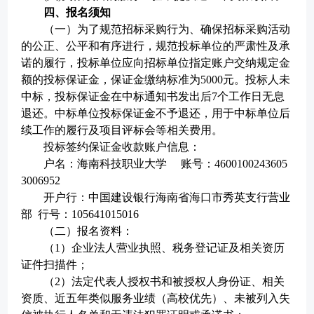
四、报名须知
（
一
）为了规范招标采购行为、确保招标采购活动
的公正、公平和有序进行，规范投标单位的严肃性及承
诺的履行，投标单位应向招标单位指定账户交纳规定金
额的投标保证金，保证金缴纳标准为
5
000元。投标人未
中标，投标保证金在中标通知书发出后7个工作日无息
退还。中标单位投标保证金不予退还，用于中标单位后
续工作的履行及项目评标会等相关费用。
投标签约保证金收款账户信息：
户名：海南科技职业大学
账号：4600100243605
3006952
开户行：中国建设银行海南省海口市秀英支行营业
部
行号：105641015016
（二）
报名资料：
（
1）企业法人营业执照、税务登记证及相关资历
证件扫描件；
（
2）法定代表人授权书和被授权人身份证、相关
资质、近
五
年类似服务业绩（高校优先）、未被列入失