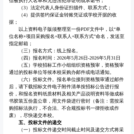
信被执行人名单和无违法犯罪证明或承诺书；
（
3）法定代表人身份证扫描件、联系方式；
（
4）提供签约保证金转账凭证或学校开据的收
据；
以上资料电子版须整理至一份
PDF文件中，以“单
位名称+项目采购报名+联系人+联系方式”命名，发送至
指定邮箱；
（
三
）报名方式：线上报名。
（
四
）报名时间：
202
6
年
5
月
26
日
-202
6
年
5
月
31
日
（
五
）学校招标工作小组组织资格预审，资格预审
通过的投标单位等候本校采购办邮件或电话通知。
（
六
）投标文件。报名单位接到资格预审通过邮件
后，请
下载
招标文件
电子附件清单
按招标公告
进行报
价，和报名资料纸质材料及相关产品说明资料等做成标
书胶装五份盖公章，用文件袋进行密封（备注：需按采
购招标法执行，不合法、不合规投标书一律拒收或作
废），尽快递交本校。
五、投标文件的递交
（
一
）投标文件递交时间截止时间及递交方式将采