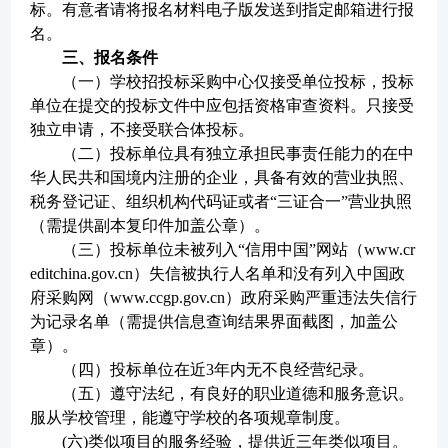
标。有意者请将报名材料电子版发送到指定邮箱进行报
名。
三、报名条件
（
一
）学校招投标采购中心仅接受单位投标，投标
单位在提交的投标文件中应包括资格审查资料。只接受
独立申请，不接受联合体投标。
（
二
）投标单位具有独立承担民事责任能力的在中
华人民共和国境内注册的企业，具备有效的营业执照、
税务登记证、组织机构代码证或者
“三证合一”营业执照
（需提供副本复印件加盖公章）。
（
三
）投标单位未被列入
“信用中国”网站（www.cr
editchina.gov.cn）失信被执行人名单和没有列入中国政
府采购网（www.ccgp.gov.cn）政府采购严重违法失信行
为记录名单（需提供信息查询结果界面截图，加盖公
章）。
（
四
）投标单位在近
3年内无不良经营纪录。
（
五
）遵守法纪，有良好的职业道德和服务意识。
服从学校管理，能遵守学校的各项规章制度。
(六)
类似项目的服务经验，提供近
三
年类似项目。