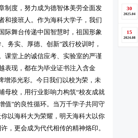
章制度，努力成为德智体美劳全面发
30
2025.04
者和接班人。作为海科大学子，我们
国际舞台传递中国智慧时，祖国形象
15
2024.08
学、务实、厚德、创新”践行校训时，
。课堂上的诚信应考、实验室的严谨
越表现，都在为毕业证书注入含金
品牌增添光彩。今日我们以校为荣，未
哺母校，用行业影响力构筑“校友成就
增值”的良性循环。当万千学子共同守
天你以海科大为荣耀，明天海科大以你
期许，更会成为代代相传的精神烙印。