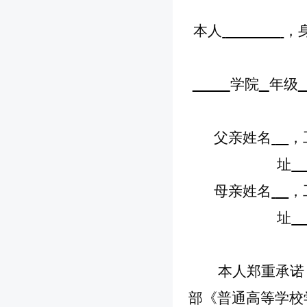
本人
，
学院
年
级
父亲
姓名
，
址
母亲姓名
，
址
本人郑重承诺
部《普通高等学校