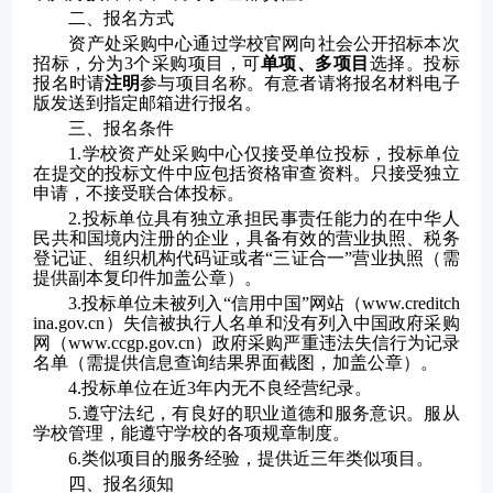
二、报名方式
资产处采购中心
通过学校官网向社会公开招标本次
招标
，
分为
3个
采购项目，可
单项、多项目
选择
。
投标
报名时请
注明
参与项目名称。有意者请将报名材料电子
版发送到指定邮箱进行报名。
三、报名条件
1.学校
资产处采购中心
仅接受单位投标，投标单位
在提交的投标文件中应包括资格审查资料。只接受独立
申请，不接受联合体投标。
2.投标单位具有独立承担民事责任能力的在中华人
民共和国境内注册的企业，具备有效的营业执照、税务
登记证、组织机构代码证或者“三证合一”营业执照（需
提供副本复印件加盖公章）。
3.投标单位未被列入“信用中国”网站（www.creditch
ina.gov.cn）失信被执行人名单和没有列入中国政府采购
网（www.ccgp.gov.cn）政府采购严重违法失信行为记录
名单（需提供信息查询结果界面截图，加盖公章）。
4.投标单位在近3年内无不良经营纪录。
5.遵守法纪，有良好的职业道德和服务意识。服从
学校管理，能遵守学校的各项规章制度。
6.类似项目的服务经验，提供近三年类似项目。
四、报名须知