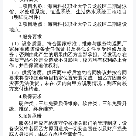
1.项目名称：海南科技职业大学
云龙校区二期游泳
馆、水处理系统、恒温系统、生活热水系统工程项目
（明细见
附件）
2.项目地点
：
海南科技职业大学
云龙
校区
二期建设
地点
。
3.服务要求
（
1）
设备
质量。符合国家标准，维修与服务均遵照厂
家标准或随
设备
责任保证书及类似文件享受维修及服
务；否则由此产生的后果由乙方全
部
承担。若发现存在
劣质产品不论是否造成不良影响，校方均有权利终止合
作，并且保留追偿权利。
（
2）供货速度。供应商
中标
后
签约合同协议并
按合同
要求将货物送至项目指定位置
安装完成
，如乙方因自然
灾害无法供货，未在
5天内向甲方说明情况，则应向校
方支付违约金。
4.
质保要求
硬件类，三年免费质保维修。软件类，三年免费升
级、维保、终身维
护
。
服务承诺
5.
服务过程应严格遵守学校相关部门的管理制度，
设
备
安装中若因乙方原因造成一切安全责任以及财产损失
或人身损害，由乙方承担全部责任。