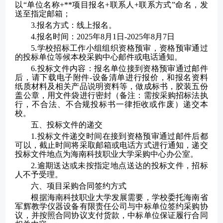
以“单位名称+
**
项目报名
+联系人+联系方式”命名，发
送至指定邮箱；
3.报名方式：线上报名。
4.报名时间：202
5年8
月
1
日
-202
5
年
8
月
7
日
5.学校招标工作小组组织资格预审，资格预审通过
的投标单位等候本校采购
中心
邮件或电话通知。
6.投标文件
内容
：
报名单位
接到
资格预审通过
邮件
后，
请下载电子附件
-设备清单
进行报价，
和
报名资料
纸质材料及相关产品说明资料等，做成标书，
胶装五份
盖公章
，
用文件袋进行密封（备注：需按采购招标法执
行，不合法、不合规投标书一律拒收或作废）递交本
校。
五、投标文件的递交
1.投标文件递交时间
在接到
资格预审通过
邮件后都
可以
，
截止时间将采取邮箱
或电话方式
进行通知
，
递交
投标文件地点为海南科技职业大学采购中心办公室。
2.逾期送达或未按指定地点送达的投标文件，招标
人不予受理。
六、
项目采购合同签约方式
根据海南科技职业大学发展需要，学校委托海南省
军辉教学仪器设备有限责任公司与中标单位签约采购协
议，并按照合同协议支付货款，中标单位保证履行合同