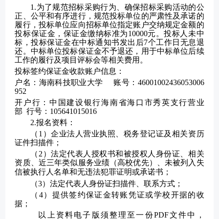
1.为了规范招标采购行为、确保招标采购活动的公
正、公平和有序进行，规范投标单位的严肃性及承诺的
履行，投标单位应向招标单位指定账户交纳规定金额的
投标保证金，保证金缴纳标准为10000元。投标人未中
标，
投标
保证金在中标通知书发出后
7个工作日无息退
还。中标单位
投标
保证金不予退还，用于中标单位后续
工作的履行及项目评标会等相关费用。
投标
签约
保证金收款账户信息：
户名：海南科技职业大学
账号：
46001002436053006
952
开户行：中国建设银行海南省海口市秀英支行营业
部
行号：
105641015016
2.
报名资料：
（
1）企业法人营业执照、税务登记证及相关资历
证件扫描件；
（
2）法定代表人授权书和被授权人身份证、相关
资质、近三年类似服务业绩（高校优先）、
未被列入失
信被执行人名单和
无违法犯罪证明或承诺书；
（
3）法定代表人身份证扫描件、联系方式；
（
4）提供
签约
保证金转账凭证或学校开据的收
据；
以上资料电子版须整理至一份
PDF文件中，