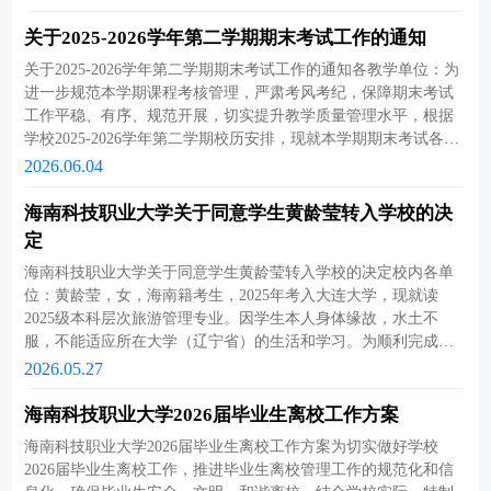
黄贝宁、吴昊燃等5062名学生符合学士学位授予条件，现予以公
经验，梳理工作短板，持续优化教学管理模式，提升教学规范
科技有限公司3三层四维 虚实共生 五方联动 ：“固海兴边”现代航
示，公示时间:2026年6月8日16:00至2026年6月11日17:00（名单见
化、精细化管理水平。四、检查时间安排1. 美兰校区：2026年7月
关于2025-2026学年第二学期期末考试工作的通知
海培训体系的构建与实践黎冬楼 、缪从金 、王卉、冯莉颖、阙小
附件）。公示期间如有意见，请以来电、来信形式向校学位办反
14日—7月15日2. 云龙校区：2026年7月15日—7月16日请各教学单
平、刘成有、魏爱民、甘浪雄、赵卫锋、宋伟、杨光勇、王 蕊、
关于2025-2026学年第二学期期末考试工作的通知各教学单位：为
映，电话：0898-65969983。附件：海南科技职业大学2026届本科
位严格遵照本通知要求，压实工作责任，严把时间节点，按期保
吴永福、王勇、许旭明 海南科技职业大学、武汉理工大学三亚科
进一步规范本学期课程考核管理，严肃考风考纪，保障期末考试
层次职业教育毕业生学士学位授予名单海南科技职业大学学位评
质完成本学期教学资料整理归档、自查整改等工作，全力配合学
教创新园、三沙市船务管理局、浙江交通职业技术学院、江苏海
工作平稳、有序、规范开展，切实提升教学质量管理水平，根据
定委员会2026年6月8日海南科技职业大学关于授予2026届本科层
校专项抽查，确保本次期末教学检查工作有序落地、取得实效。
事职业技术学院
学校2025-2026学年第二学期校历安排，现就本学期期末考试各项
次职业教育毕业生黄贝宁、吴昊燃等5062名学生学士学位的公示
特此通知。教务处2026年7月8日
工作安排通知如下：一、考试总体安排（一）考试对象全校所有
2026.06.04
_.pdf
学生（二）考查课考核安排所有考查课程由任课教师结合课程授
课计划、教学进度及课程特点，自主确定考核形式并完成期末考
海南科技职业大学关于同意学生黄龄莹转入学校的决
核工作，留存完整过程性考核材料与期末考核佐证资料，做到考
定
核规范、材料齐全、有据可查。（三）考试课时间安排根据《海
海南科技职业大学关于同意学生黄龄莹转入学校的决定校内各单
南科技职业大学2025-2026学年第二学期校历》时间安排，本学期
位：黄龄莹，女，海南籍考生，2025年考入大连大学，现就读
期末考试时间为2026年7月6日至7月10日。公共课、思政课、外语
2025级本科层次旅游管理专业。因学生本人身体缘故，水土不
课、基础医学类等公共课程的考试试卷由对应开课教学单位统一
服，不能适应所在大学（辽宁省）的生活和学习。为顺利完成学
命题、统一标准，由各二级学院统筹组织实施考试，公共教学部
业，该生申请转回原户籍所在地（海南省）的学校就读。由于该
2026.05.27
门按要求选派监考教师参与各学院考场监考工作。统一考试科目
生已修读部分课程，且专业重合度较高，现申请转入我校2025级
及具体时段安排如下，考试时长统一为90分钟，标准时段设置：
财经学院旅游规划与设计专业本科层次继续学习。经审核，该生
海南科技职业大学2026届毕业生离校工作方案
上午：8:30-10:00； 10:20-11:50下午：14:00-15:30； 15:50-17:20晚
为海南籍生源，2025年高考成绩高于我校本科层次旅游规划与设
上：18:30-20:00具体见下表：2025-2026学年第二学期期末考试时
海南科技职业大学2026届毕业生离校工作方案为切实做好学校
计专业当年在海南地区录取最低分数，且各项转学证明材料齐
间安排表考试科目考试日期考试时间英语类（本科）2026年7月6
2026届毕业生离校工作，推进毕业生离校管理工作的规范化和信
全，符合《普通高等学校学生管理规定》（教育部41号令）关于
日8:30-10:00数学类（专科）2026年7月6日10:20-11:50毛泽东思想