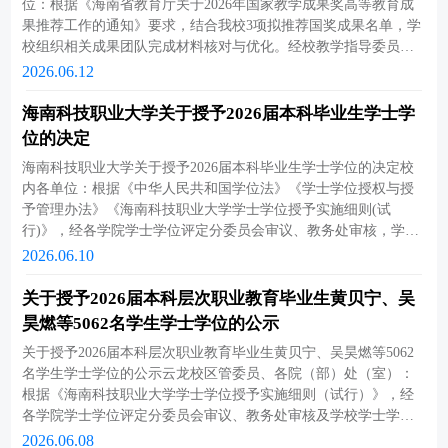
位：根据《海南省教育厅关于2026年国家教学成果奖高等教育成
查。从整体巡查结果来看，各考场组织工作规范到位，监考教师
理，保障教学资料完整合规、可查可溯，构建全过程、闭环式教
果推荐工作的通知》要求，结合我校3项拟推荐国奖成果名单，学
均能准时到岗、恪尽职守；考场整洁有序，考纪严明，整体考风
学质量管控机制。二、核心检查内容本次期末教学检查严格参照
校组织相关成果团队完成材料核对与优化。经校教学指导委员会
良好；广大考生诚信作答、态度认真，充分展现了我校学子扎实
《海南科技职业大学教学资料备案检查目录》执行，实现教学工
审议表决、校学术委员会复核复议，相关成果内容及推荐排序均
2026.06.12
的学风素养。刘忠民副校长（右）及教务处靳曙光副处长核查考
作全领域、全环节覆盖，重点核查以下三类资料及现场管理情
无异议。现将本次拟推荐成果名单及排序予以公示，具体信息详
场情况教务处彭金银常务副处长核查考场情况学工处马云龙处长
况：（一）教学运行类材料：包含教师全套教学资料、学籍管理
见附件。本次公示时间为2026年6月12日至18日，任何单位或个人
海南科技职业大学关于授予2026届本科毕业生学士学
核查考场情况期末考试是人才培养过程的关键环节之一，是检验
资料、教材管理资料、日常教学运行台账、教室运维管理记录、
对公示内容持有异议，请于公示期内以书面形式实名反映，匿名
位的决定
教学质量、评价学生学习效果的重要手段。此次期末考试工作的
教学软硬件设备管护台账及现场管理情况等。（二）实践教学类
或逾期反映一律不予受理。联系人：阙老师、罗老师办公地点：
顺利开展，不仅彰显了学校在考试管理工作中的规范化与精细化
材料：包含学生顶岗实习全过程台账、学科竞赛佐证材料、实验
海南科技职业大学关于授予2026届本科毕业生学士学位的决定校
美兰校区贤德楼909室办公电话：0898-65960143附件：海南科技职
水平，也充分展现了学校对考风考纪建设的高度重视。未来，学
实训室运维管理资料等。（三）教研建设类材料：包含本科毕业
内各单位：根据《中华人民共和国学位法》《学士学位授权与授
业大学2026年国家教学成果奖推荐成果信息汇总表海南科技职业
校将以此次考试工作为契机，持续优化考试组织管理模式，深化
设计（论文）、各专业人才培养方案、专升本专项教学资料、精
予管理办法》《海南科技职业大学学士学位授予实施细则(试
大学教务处2026年6月12日 附件：海南科技职业大学2026年国家教
数字化考试改革实践，为培养高端技能人才营造更加优良的教育
品课程建设资料、教研室常态化活动记录、教学改革项目台账
行)》，经各学院学士学位评定分委员会审议、教务处审核，学校
学成果奖推荐成果信息汇总表推荐位序推荐国家成果名称成果主
教学环境。“无纸化考试”考场 海南科技职业大学教务处2026年7月
等。三、资料归档及材料提交要求期末教学检查是抓实教学过程
学士学位评定委员会2026年6月5日会议终审通过，并于2026年6月
2026.06.10
要完成人姓名成果主要完成单位1“兴海、固疆、开放”使命引领的
6日
管理、夯实教学质量根基的关键环节。各教学单位要高度重视、
8日至11日网络公示，公示期间无异议。现决定授予我校2026届本
海南自贸港航运技术技能人才培养培训创新实践冯莉颖、黎冬
统筹部署，全面复盘本学期教学履职、教学资料归档及日常教学
科毕业生黄贝宁、吴昊燃等5062名学生学士学位(名单见附件)。特
关于授予2026届本科层次职业教育毕业生黄贝宁、吴
楼、仲甜甜、阙小平、赵美玖、陈四娣、唐丽丽、潘灵、彭金
管理工作，补齐管理短板，优化工作流程。检查结束后，检查人
此决定。附件：海南科技职业大学2026届本科层次职业教育毕业
银、邢孔多、刘成有、王言强、邱敏蓉海南科技职业大学、海口
昊燃等5062名学生学士学位的公示
员须据实填写《海南科技职业大学教学资料备案检查目录》《海
生学士学位授予名单海南科技职业大学2026年6月10日海南科技职
海洋地质调查中心、九江科技职业大学、海南海事局、三沙市船
关于授予2026届本科层次职业教育毕业生黄贝宁、吴昊燃等5062
南科技职业大学期末教学检查记录表》，所有纸质材料经签字确
业大学关于授予2026届本科毕业生学士学位的决定.pdf
务管理局、海南省船东船员联合会2“建生态• 提层次• 助升级”海南
名学生学士学位的公示云龙校区管委员、各院（部）处（室）：
认、完成评分汇总后，统一报送至学校教务科，各教学单位自行
自贸港职业本科层次数字产业人才培养模式创新施金妹、郑兵、
根据《海南科技职业大学学士学位授予实施细则（试行）》，经
留存归档一份备查。各教学单位须针对自查、校级抽查发现的问
阚继承、蔡嘉婧、于福瀚、张升荣、景茹、郭俊涛、周静荷、袁
各学院学士学位评定分委员会审议、教务处审核及学校学士学位
题，逐项梳理汇总，制定专项整改方案，明确整改举措、压实整
名勇海南科技职业大学、华为技术有限公司、中电科国海信通科
评定委员会会议终审通过。我校2026届本科层次职业教育毕业生
改责任，实现问题闭环整改。同时全面总结本学期教学管理工作
2026.06.08
技（海南）有限公司、海口江东新区管理局、北京软通动力教育