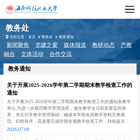
教务处
当前位置：
首页
教务处
教务通知
新闻聚焦
党建之窗
媒体报道
教研动态
产教
融合
文体活动
合作交流
教务通知
关于开展2025-2026学年第二学期期末教学检查工作的
通知
关于开展2025-2026学年第二学期期末教学检查工作的通知各教学
单位:为进一步规范教学管理流程，健全教学全过程质量监控体
系，夯实日常教学管理基础，确保本学期各类教学资料完整规
范、归档有序，高质量完成学期各项教学收尾工作，持续提升学
校教育教学质量。根据学校教学工作总体部署，教务处牵头，选
2026.07.08
派各教学单位教学副院长（副主任）组成校级检查队伍，定于