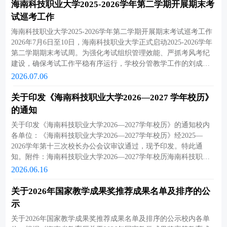
2026年7月14日至7月16日开展全校期末教学专项检查。为有序推
海南科技职业大学2025-2026学年第二学期开展期末考
进各项工作落地，规范教学资料归档及自查整改工作，现将有关
试巡考工作
事项通知如下。一、检查组织实施安排本次期末教学检查工作分
海南科技职业大学2025-2026学年第二学期开展期末考试巡考工作
三个阶段有序开展，各教学单位须严格对照时间节点，压实主体
2026年7月6日至10日，海南科技职业大学正式启动2025-2026学年
责任，逐项落实工作任务。（一）单位自查迎检阶段（2026年7月
第二学期期末考试周。为强化考试组织管理效能、严抓考风考纪
10日—7月13日）各教学单位须成立期末教学检查专项工作组，由
建设，确保考试工作平稳有序运行，学校分管教学工作的刘成有
单位院长（主任）任组长，教学副院长（副主任）任副组长，院
副校长带队，教务处联合学工处、质量评估中心组成若干巡考工
2026.07.06
级教学督导、教研室主任、专业负责人、教学秘书、实训中心主
作组，深入各学院考场开展实地巡查。各学院领导及考务人员全
任、电教员为核心成员。各单位严格对照学校教学资料归档标
程参与此次巡考工作。本次期末考试覆盖全校多学科多专业，共
关于印发《海南科技职业大学2026—2027 学年校历》
准，全面开展本学期教学资料归集、梳理、自查内审工作，全面
计2109科次。其中，美兰校区与云龙校区分别承担1155科次和954
排查教学运行、实践教学、教学建设等各环节问题，据实撰写单
的通知
科次的组考任务。为推动校园数字化建设、提升考试工作的便捷
位自查报告，建立问题台账、明确整改举措，全面做好校级抽查
关于印发《海南科技职业大学2026—2027学年校历》的通知校内
性与智慧化水平，本学期学校继续采用超星“无纸化考试系统”。这
迎检准备工作。（二）校级抽查考评阶段（2026年7月14-16日）学
各单位：《海南科技职业大学2026—2027学年校历》经2025—
已是该系统试点的第三个学期，仍处于探索积累阶段。本次共有
校组建专项检查组，教务处牵头，由各教学单位教学副院长（副
2026学年第十三次校长办公会议审议通过，现予印发。特此通
803科次纳入该系统试点，占期末考试总科次的38.07%。考前，教
主任）组成校级检查队伍，严格按照检查标准开展全覆盖、差异
知。附件：海南科技职业大学2026—2027学年校历海南科技职业
务处针对监考教师和全体考生，系统组织了教师端线上组卷、批
化抽查工作，具体分组及检查安排详见后续下发的《期末教学检
大学2026年6月16日关于印发《海南科技职业大学2026—2027学年
2026.06.16
阅及监考等培训与学生端线上操作培训，力求在正式考试阶段实
查安排表》。各检查组完成现场核查、资料核验、评分汇总工作
校历》的通知_.pdf
现线上环节的有序、高效运转，为后续全面推行无纸化考试积累
后，将根据综合得分确定校级排名，检查结果将在全校范围内正
关于2026年国家教学成果奖推荐成果名单及排序的公
更扎实的实践经验。“无纸化线上考试”后台监控系统页面巡考期
式通报。（三）开学复查督办阶段（2026年8月26日）结合2026-
间，各副校长及各处（中心）部门领导与一线监考教师深入交
示
2027学年第一学期开学“教学五到位”专项督查工作，教务处开展期
流，详细了解各考场考试安排细节及考生缺考情况，并对考场环
末教学归档工作“回头看”专项复查，重点核验本学期教学资料整
关于2026年国家教学成果奖推荐成果名单及排序的公示校内各单
境布置、监考人员履职表现和学生考纪遵守情况进行了全面检
理、归档保管、问题整改闭环落实情况，常态化规范教学档案管