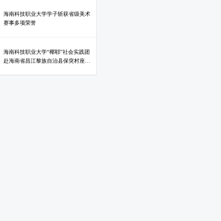
海南科技职业大学学子斩获省级美术
赛事多项荣誉
海南科技职业大学“椰耶”社会实践团
赴海南省昌江黎族自治县保突村座谈
交流