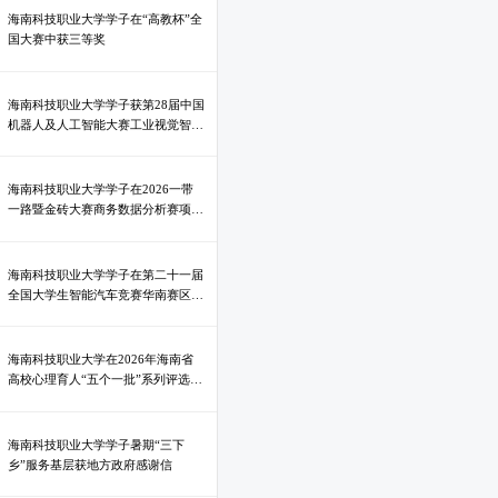
海南科技职业大学学子在“高教杯”全
国大赛中获三等奖
海南科技职业大学学子获第28届中国
机器人及人工智能大赛工业视觉智能
应用赛全国总决赛一等奖
海南科技职业大学学子在2026一带
一路暨金砖大赛商务数据分析赛项选
拔赛中斩获多项荣誉
海南科技职业大学学子在第二十一届
全国大学生智能汽车竞赛华南赛区喜
获佳绩
海南科技职业大学在2026年海南省
高校心理育人“五个一批”系列评选活
动中获三等奖
海南科技职业大学学子暑期“三下
乡”服务基层获地方政府感谢信