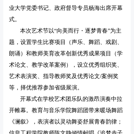
业大学党委书记、政府督导专员杨海出席开幕
式。
本次艺术节以
“向美而行・逐梦青春”为主
题，设置学生比赛项目（声乐、舞蹈、戏剧、
朗诵）和教师美育改革创新优秀成果项目（学
术论文、教学改革案例），设立优秀组织奖、
艺术表演奖、指导教师奖及优秀论文/案例奖
等，择优推荐参加省级展演。
开幕式在学校艺术团乐队的激昂演奏中拉
开帷幕。教育与音乐学院舞蹈团带来暖场舞蹈
《澜叙》，表演者以灵动舞姿舒展青春韵律；
信息工程学院教师陈文静倾情献唱《追梦赤子