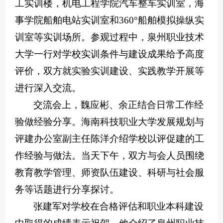
工实训楼，机电工程学院汽车整车实训室，海
事学院船舶电站实训室和360°船舶模拟操纵实
训室
等实训场所
。参观过程中，泉州职业技术
大学一行对学校实训条件与建设成果给予
高度
评价
，
双方就实验实训建设、实践教学开展等
进行
深入
交流。
交流会上，
魏应彬
、
余正
结合日常工作经
验做经验分享
。
海南科技职业大学
发展规划与
评建办公室副主任陈洋介绍学校以评促建的工
作经验与做法。
当天下午，
双方与会人员围绕
教育教学管理、师资队伍建设、科研与社会服
务等话题进行分享探讨。
张建军对学校在合格评估和职业本科建设