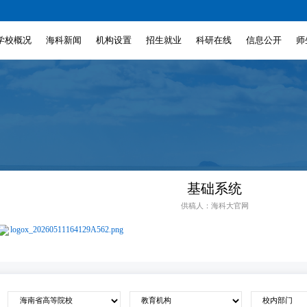
学校概况
海科新闻
机构设置
招生就业
科研在线
信息公开
师
基础系统
供稿人：海科大官网
logox_20260511164129A562.png