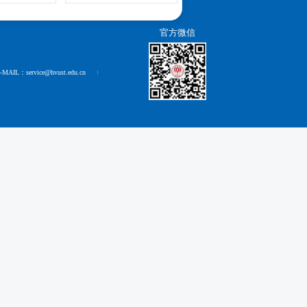
官方微信
-MAIL：service@hvust.edu.cn