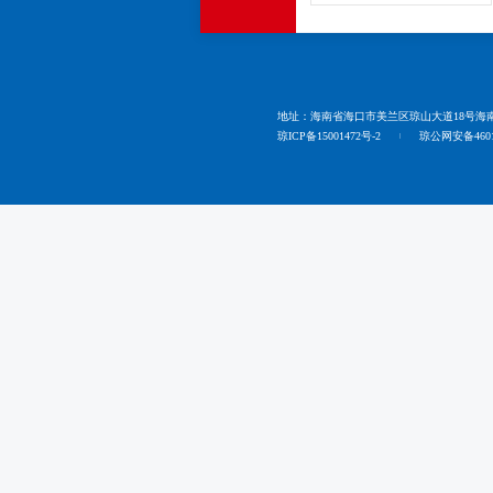
地址：海南省海口市美兰区琼山大道18号海南科
琼ICP备15001472号-2
琼公网安备46010